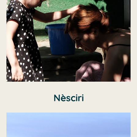
Nèsciri